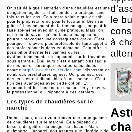
d’as
On sait déjà que l’entretien d’une chaudière est une
obligation légale. En fait, on doit le pratiquer une
le b
fois tous les ans. Cela reste valable que ce soit
pour le propriétaire ou pour le locataire. Bien sûr,
grâce à l’avancement de la technologie, on peut le
cons
faire soi-même avec un guide pratique. Mais, on
est tenu de savoir qu’une fausse manipulation
à ch
pourrait provoquer une conséquence grave. C’est
pourquoi il s’avère plus préférable de faire appel à
des professionnels dans ce domaine. Cela offre la
alter
possibilité d’éviter les pannes ou les
dysfonctionnements de l’appareil, car le travail est
sous garantie. D’ailleurs c’est d’autant plus facile
de nos jours, parce que les sites spécialisés
comme
http://www.therm-service.com
disposent de
nombreux prestataires agréés. Qui plus est, ces
derniers restent disponibles à tout moment. C’est
l’un des avantages avec cette option. Et
qu’importent les besoins de chacun, on y trouvera
le professionnel qui répondra à ces derniers.
Les types de chaudières sur le
marché
Ast
De nos jours, on arrive à trouver une large gamme
de chaudières sur le marché. Cela dépend du
cha
besoin, du goût et du budget de chacun. Mais
qu’importe, l’appareil doit assurer que l’intérieur de