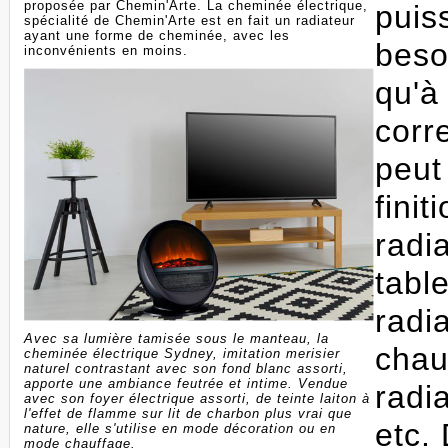
proposée par Chemin'Arte. La cheminée électrique,
puis
spécialité de Chemin'Arte est en fait un radiateur
ayant une forme de cheminée, avec les
beso
inconvénients en moins.
qu'à
corr
peut
finit
radi
tabl
radi
Avec sa lumière tamisée sous le manteau, la
chau
cheminée électrique Sydney, imitation merisier
naturel contrastant avec son fond blanc assorti,
apporte une ambiance feutrée et intime. Vendue
radi
avec son foyer électrique assorti, de teinte laiton à
l'effet de flamme sur lit de charbon plus vrai que
etc.
nature, elle s'utilise en mode décoration ou en
mode chauffage.